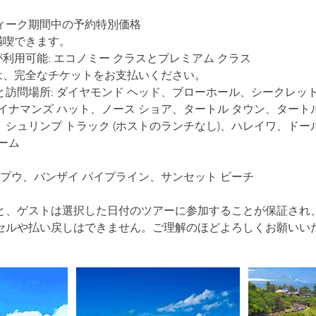
ィーク期間中の予約特別価格
満喫できます。
が利用可能: エコノミー クラスとプレミアム クラス
様は、完全なチケットをお支払いください。
訪問場所: ダイヤモンド ヘッド、ブローホール、シークレッ
イナマンズ ハット、ノース ショア、タートル タウン、タートル
シュリンプ トラック (ホストのランチなし)、ハレイワ、ドー
ーム
カプウ、バンザイ パイプライン、サンセット ビーチ
と、ゲストは選択した日付のツアーに参加することが保証され
セルや払い戻しはできません。ご理解のほどよろしくお願いい