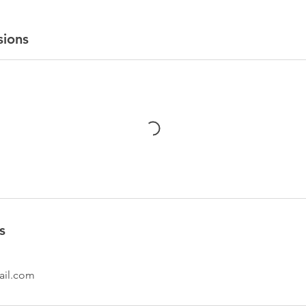
sions
s
il.com