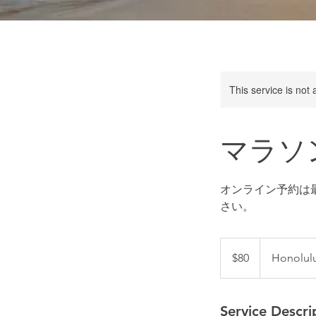
This service is not 
マラソ
オンライン予約は
さい。
80
US
$80
Honolul
dollars
Service Descri